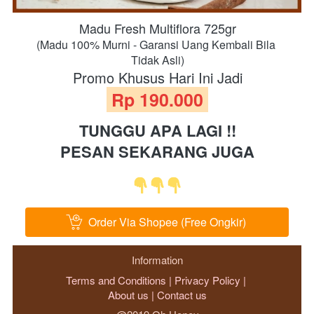
Madu Fresh Multiflora 725gr
(Madu 100% 
Murni
 - Garansi Uang Kembali Bila 
Tidak Asli)
Promo Khusus Hari Ini Jadi
 Rp 190.000 
TUNGGU APA LAGI !!
PESAN SEKARANG JUGA
Order Via Shopee (Free Ongkir)
`
Information
Terms and Conditions
 | 
Privacy Policy
 | 
About us
 | 
Contact us